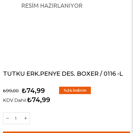
TUTKU ERK.PENYE DES. BOXER / 0116 -L
₺74,99
₺99,00
%
24
İndirim
₺74,99
KDV Dahil