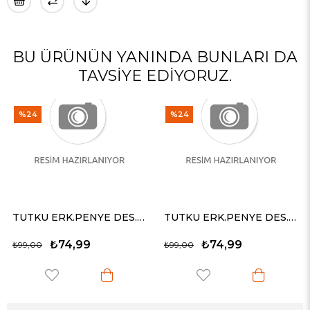
BU ÜRÜNÜN YANINDA BUNLARI DA
TAVSIYE EDIYORUZ.
%24
%24
TUTKU ERK.PENYE DES. BOXER / 0116 -L
TUTKU ERK.PENYE DES. BOXER / 0116 -L
₺74,99
₺74,99
₺99,00
₺99,00